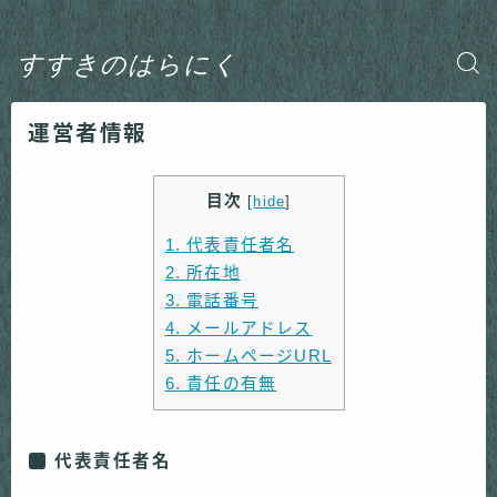
すすきのはらにく
運営者情報
目次
[
hide
]
1.
代表責任者名
2.
所在地
3.
電話番号
4.
メールアドレス
5.
ホームページURL
6.
責任の有無
代表責任者名